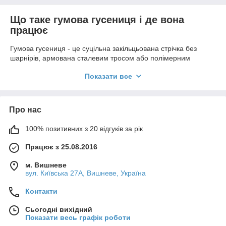
Що таке гумова гусениця і де вона
працює
Гумова гусениця - це суцільна закільцьована стрічка без
шарнірів, армована сталевим тросом або полімерним
кордом. Усередину запресовані металеві ланки, які входять у
Показати все
зачеплення з ведучим колесом і утримують стрічку від сходу.
Основою суміші є натуральний каучук: що більша його
частка, то краще стрічка опирається розшаруванню й
розтріскуванню на морозі.
Про нас
Таку гусеницю встановлюють на міні-екскаватори, міні-
100% позитивних з 20 відгуків за рік
навантажувачі (skid steer), гусеничні візки, компактні трактори
та думпери. Другий сценарій застосування - надягання
Працює з 25.08.2016
гусеничних стрічок на колісну техніку, щоб знизити тиск на
ґрунт і захистити шини під час роботи на перезволоженому
м. Вишневе
полі.
вул. Київська 27А, Вишневе, Україна
Гумові чи сталеві гусениці: що обрати
Контакти
Параметр
Гумова гусениця
Сталева
Сьогодні вихідний
гусениця
Показати весь графік роботи