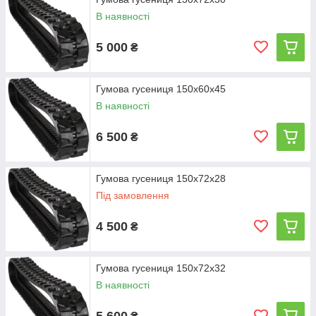
Не знайшли свій розмір у списку - телефонуйте, підберемо
аналог:
+380964110315
В наявності
5 000
₴
Гумова гусениця 150х60х45
В наявності
6 500
₴
Гумова гусениця 150х72х28
Під замовлення
4 500
₴
Гумова гусениця 150х72х32
В наявності
5 600