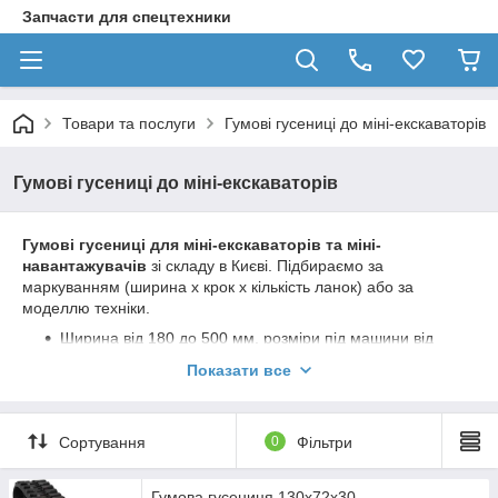
Запчасти для спецтехники
Товари та послуги
Гумові гусениці до міні-екскаваторів
Гумові гусениці до міні-екскаваторів
Гумові гусениці для міні-екскаваторів та міні-
навантажувачів
зі складу в Києві. Підбираємо за
маркуванням (ширина х крок х кількість ланок) або за
моделлю техніки.
Ширина від 180 до 500 мм, розміри під машини від
0,8 до 8 тонн
Показати все
Bobcat, Kubota, Yanmar, JCB, Komatsu, Hitachi,
Caterpillar, Volvo
Бренди: Tagex, Linser, NTP, FTS, Gator, Outland
Сортування
0
Фільтри
Гарантія 6-12 місяців залежно від виробника
Гумова гусениця 130х72х30