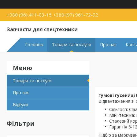
+380 (96) 411-03-15
+380 (97) 961-72-92
Запчасти для спецтехники
Головна
Товари та послуги
Про нас
Конт
Товари та послуги
Про нас
Гумові гусениці 
Відвантаження зі с
Відгуки
Сільгосп: Cla
Міні-техніка:
Сталевий кор
Фільтри
Гарантія 6-12
Підбір за маркува