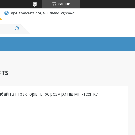
Кошик
вул. Київська 27А, Вишневе, Україна
FTS
айнів і тракторів плюс розміри під міні-техніку.