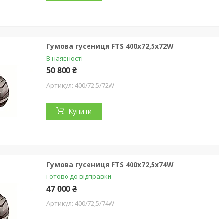
Гумова гусениця FTS 400х72,5х72W
В наявності
50 800 ₴
400/72,5/72W
Купити
Гумова гусениця FTS 400х72,5х74W
Готово до відправки
47 000 ₴
400/72,5/74W