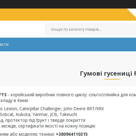
акти
Гумові гусениці 
FTS
- корейський виробник повного циклу: сільгосплінійка для комб
кладу в Києві.
as Lexion, Caterpillar Challenger, John Deere 8RT/9RX
 Bobcat, Kubota, Yanmar, JCB, Takeuchi
д, протектор під ґрунт і тверде покриття
 місяців, сертифікати якості на кожну позицію
нням або моделлю техніки:
+380964110315