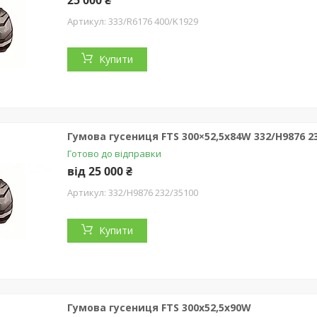
25 000 ₴
333/R6176 400/K1929
Купити
Гумова гусениця FTS 300×52,5x84W 332/H9876 23
Готово до відправки
від 25 000 ₴
332/H9876 232/35100
Купити
Гумова гусениця FTS 300x52,5x90W