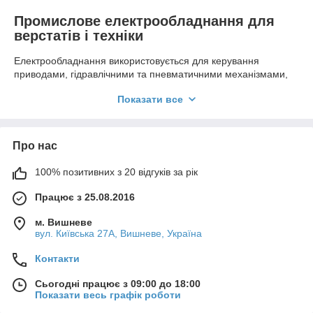
Промислове електрообладнання для
верстатів і техніки
Електрообладнання використовується для керування
приводами, гідравлічними та пневматичними механізмами,
контролю робочих параметрів і передавання електричних
Показати все
сигналів. Від правильного вибору комплектуючих залежить
стабільність запуску, перемикання та зупинки обладнання.
У категорії представлені нові оригінальні електричні
Про нас
комплектуючі для металообробних верстатів, виробничих
ліній, сільськогосподарської, прибиральної та будівельної
100% позитивних з 20 відгуків за рік
техніки. Товар підбирається за маркуванням старої деталі,
напругою живлення, типом підключення і параметрами
Працює з 25.08.2016
обладнання.
Яке електрообладнання представлене в
м. Вишневе
каталозі
вул. Київська 27А, Вишневе, Україна
Контакти
Категорія
Призначення
Що враховувати
під час підбору
Сьогодні працює з 09:00 до 18:00
Показати весь графік роботи
Електромагніти та
Керування
Серія, напруга,
електрокотушки
гідророзподільник
тип струму, тягове