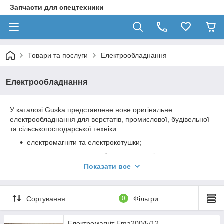
Запчасти для спецтехники
Товари та послуги
Електрообладнання
Електрообладнання
У каталозі Guska представлене нове оригінальне
електрообладнання для верстатів, промислової, будівельної
та сільськогосподарської техніки.
електромагніти та електрокотушки;
реле, конденсатори та блоки резисторів;
Показати все
електричні роз'єми, педалі та блоки вводу.
Для підбору повідомте маркування, напругу та модель
обладнання. Консультація і замовлення:
+380964110315
.
Сортування
0
Фільтри
Електромагніт Ema200/5/12