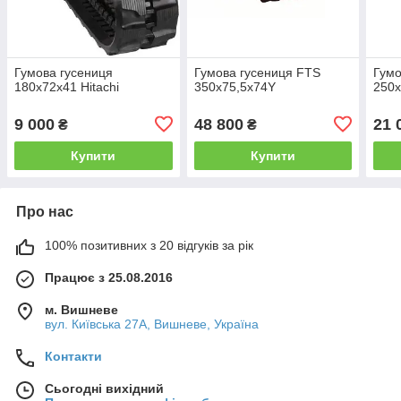
Гумова гусениця
Гумова гусениця FTS
Гумо
180х72х41 Hitachi
350х75,5х74Y
250х
9 000
48 800
21 
₴
₴
Купити
Купити
Про нас
100% позитивних з 20 відгуків за рік
Працює з 25.08.2016
м. Вишневе
вул. Київська 27А, Вишневе, Україна
Контакти
Сьогодні вихідний