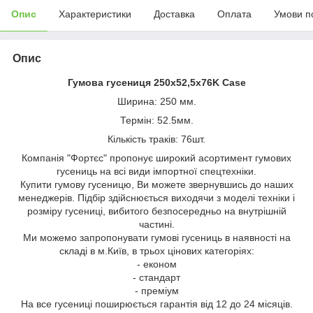
Опис
Характеристики
Доставка
Оплата
Умови п
Опис
Гумова гусениця 250х52,5х76K Case
Ширина: 250 мм.
Термін: 52.5мм.
Кількість траків: 76шт.
Компанія "Фортєс" пропонує широкий асортимент гумових
гусениць на всі види імпортної спецтехніки.
Купити гумову гусеницю, Ви можете звернувшись до наших
менеджерів. Підбір здійснюється виходячи з моделі техніки і
розміру гусениці, вибитого безпосередньо на внутрішній
частині.
Ми можемо запропонувати гумові гусениць в наявності на
складі в м.Київ, в трьох цінових категоріях:
- економ
- стандарт
- преміум
На все гусениці поширюється гарантія від 12 до 24 місяців.