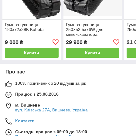
Гумова гусениця
Гумова гусениця
Гумо
180х72х39K Kubota
250×52.5x76W для
250х
мініекскаватора
9 000
29 900
21 
₴
₴
Купити
Купити
Про нас
100% позитивних з 20 відгуків за рік
Працює з 25.08.2016
м. Вишневе
вул. Київська 27А, Вишневе, Україна
Контакти
Сьогодні працює з 09:00 до 18:00