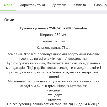
Опис
Характеристики
Доставка
Оплата
Умови п
Опис
Гумова гусениця 250х52,5х78K Komatsu
Ширина: 250 мм.
Термін: 52.5мм.
Кількість траків: 78шт.
Компанія "Фортєс" пропонує широкий асортимент гумових
гусениць на всі види імпортної спецтехніки.
Купити гумову гусеницю, Ви можете звернувшись до наших
менеджерів. Підбір здійснюється виходячи з моделі техніки і
розміру гусениці, вибитого безпосередньо на внутрішній
частині.
Ми можемо запропонувати гумові гусениць в наявності на
складі в м.Київ, в трьох цінових категоріях:
- економ
- стандарт
- преміум
На все гусениці поширюється гарантія від 12 до 24 місяців.