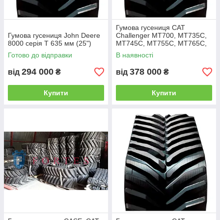
Гумова гусениця CAT
Гумова гусениця John Deere
Challenger MT700, MT735C,
8000 серія T 635 мм (25")
MT745C, MT755C, MT765C,
MT775C 635мм (25")
Готово до відправки
В наявності
294 000
378 000
від
₴
від
₴
Купити
Купити