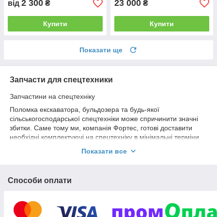
2 300
23 000
від
₴
₴
Купити
Купити
Показати ще
Запчасти для спецтехники
Запчастини на спецтехніку
Поломка екскаватора, бульдозера та будь-якої
сільськогосподарської спецтехніки може спричинити значні
збитки. Саме тому ми, компанія Фортес, готові доставити
необхідні комплектуючі на спецтехніку в мінімальні терміни.
Економія часу на постачанні та ремонті – безперебійна
Показати все
робота Вашого виробництва.
Ми є офіційним дилером німецького бренду Tagex. Гумові
гусениці від Tagex – це гідна європейська якість, робота з
Способи оплати
мінімальним шумовим порогом та зниженою вібрацією.
Гусениці на міні-екскаватор німецького виробництва Ви
можете придбати вже сьогодні.