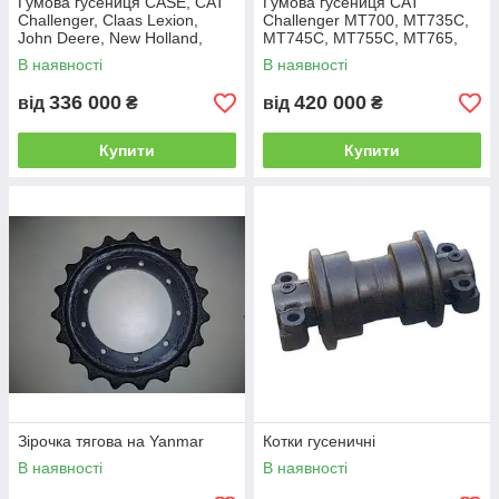
Гумова гусениця CASE, CAT
Гумова гусениця CAT
Challenger, Claas Lexion,
Challenger MT700, MT735C,
John Deere, New Holland,
MT745C, MT755C, MT765,
Case Quadtrac
MT765C, MT775C 762мм
В наявності
В наявності
(30")
336 000
420 000
від
₴
від
₴
Купити
Купити
Зірочка тягова на Yanmar
Котки гусеничні
В наявності
В наявності