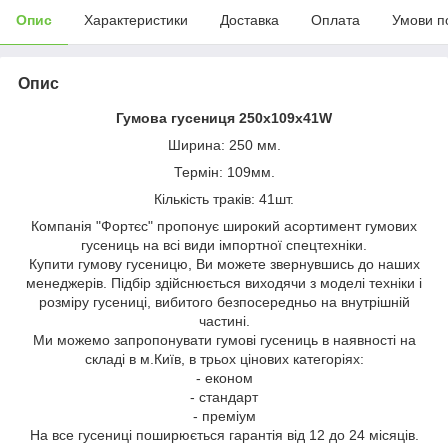
Опис
Характеристики
Доставка
Оплата
Умови п
Опис
Гумова гусениця 250х109х41W
Ширина: 250 мм.
Термін: 109мм.
Кількість траків: 41шт.
Компанія "Фортєс" пропонує широкий асортимент гумових
гусениць на всі види імпортної спецтехніки.
Купити гумову гусеницю, Ви можете звернувшись до наших
менеджерів. Підбір здійснюється виходячи з моделі техніки і
розміру гусениці, вибитого безпосередньо на внутрішній
частині.
Ми можемо запропонувати гумові гусениць в наявності на
складі в м.Київ, в трьох цінових категоріях:
- економ
- стандарт
- преміум
На все гусениці поширюється гарантія від 12 до 24 місяців.