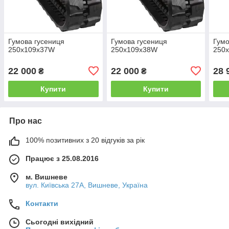
Гумова гусениця
Гумова гусениця
Гумо
250х109х37W
250х109х38W
250
22 000
22 000
28 
₴
₴
Купити
Купити
Про нас
100% позитивних з 20 відгуків за рік
Працює з 25.08.2016
м. Вишневе
вул. Київська 27А, Вишневе, Україна
Контакти
Сьогодні вихідний