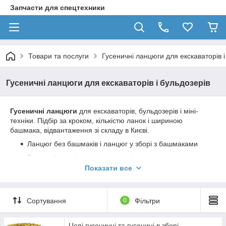
Запчасти для спецтехники
Товари та послуги
Гусеничні ланцюги для екскаваторів і
Гусеничні ланцюги для екскаваторів і бульдозерів
Гусеничні ланцюги
для екскаваторів, бульдозерів і міні-
техніки. Підбір за кроком, кількістю ланок і шириною
башмака, відвантаження зі складу в Києві.
Ланцюг без башмаків і ланцюг у зборі з башмаками
Змащені, з ущільненням та сухі ланцюги
Показати все
Пальці, втулки, ланки та башмачні болти окремо
Komatsu, Hitachi, Caterpillar, Volvo, Hyundai, Doosan,
JCB, Case, Kubota, Bobcat
Сортування
0
Фільтри
Для підбору потрібні модель, рік випуску та кількість ланок:
+380964110315
Цепі гусеничні та гусениці в зборі