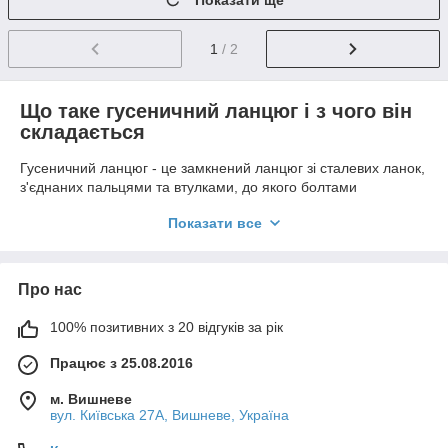
Показати ще
1
/ 2
Що таке гусеничний ланцюг і з чого він
складається
Гусеничний ланцюг - це замкнений ланцюг зі сталевих ланок,
з'єднаних пальцями та втулками, до якого болтами
кріпляться башмаки. Ланцюг обкочується по опорних і
Показати все
підтримувальних котках, огинає напрямне колесо й отримує
крутний момент від ведучої зірочки. Саме він задає крок усієї
гусениці й визначає, як довго проживуть інші елементи
ходової.
Про нас
Ланки
- ліві та праві, із загартованою біговою
100% позитивних з 20 відгуків за рік
доріжкою, якою котяться опорні котки;
Пальці
- запресовані в ланки з натягом, працюють
Працює з 25.08.2016
на зріз і на знос у парі з втулкою;
м. Вишневе
Втулки
- обертаються в зачепленні із зірочкою,
вул. Київська 27А, Вишневе, Україна
зношуються швидше за інші деталі;
Ущільнення
- утримують мастило у вузлі пальця й не