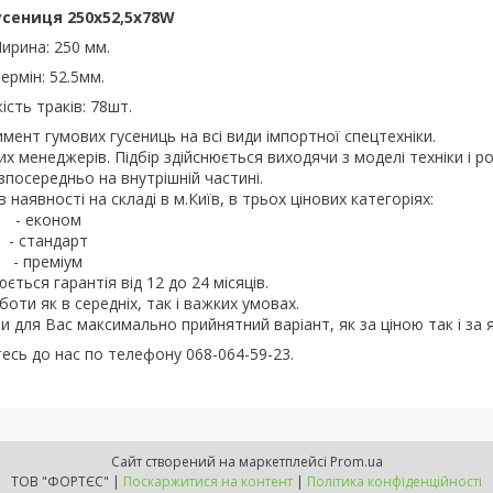
усениця 250х52,5х78W
ирина: 250 мм.
ермін: 52.5мм.
кість траків: 78шт.
ент гумових гусениць на всі види імпортної спецтехніки.
 менеджерів. Підбір здійснюється виходячи з моделі техніки і ро
зпосередньо на внутрішній частині.
аявності на складі в м.Київ, в трьох цінових категоріях:
- економ
- стандарт
- преміум
ється гарантія від 12 до 24 місяців.
боти як в середніх, так і важких умовах.
и для Вас максимально прийнятний варіант, як за ціною так і за я
тесь до нас по телефону 068-064-59-23.
Сайт створений на маркетплейсі
Prom.ua
ТОВ "ФОРТЄС" |
Поскаржитися на контент
|
Політика конфіденційності