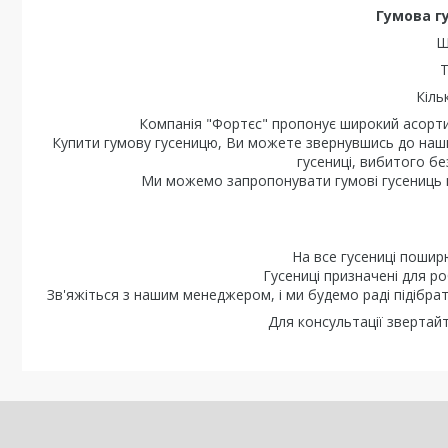
Гумова г
Ш
Т
Кіль
Компанія "Фортєс" пропонує широкий асортим
Купити гумову гусеницю, Ви можете звернувшись до наших
гусениці, вибитого бе
Ми можемо запропонувати гумові гусениць в н
На все гусениці поширю
Гусениці призначені для ро
Зв'яжіться з нашим менеджером, і ми будемо раді підібрат
Для консультації звертай