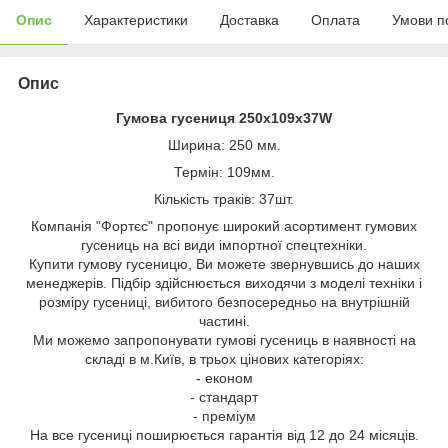
Опис
Характеристики
Доставка
Оплата
Умови п
Опис
Гумова гусениця 250х109х37W
Ширина: 250 мм.
Термін: 109мм.
Кількість траків: 37шт.
Компанія "Фортєс" пропонує широкий асортимент гумових
гусениць на всі види імпортної спецтехніки.
Купити гумову гусеницю, Ви можете звернувшись до наших
менеджерів. Підбір здійснюється виходячи з моделі техніки і
розміру гусениці, вибитого безпосередньо на внутрішній
частині.
Ми можемо запропонувати гумові гусениць в наявності на
складі в м.Київ, в трьох цінових категоріях:
- економ
- стандарт
- преміум
На все гусениці поширюється гарантія від 12 до 24 місяців.