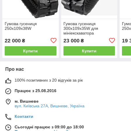
Гумова гусениця
Гумова гусениця
Гумо
250х109х38W
300х109х35W для
250
мініекскаватора
22 000
23 000
19 
₴
₴
Купити
Купити
Про нас
100% позитивних з 20 відгуків за рік
Працює з 25.08.2016
м. Вишневе
вул. Київська 27А, Вишневе, Україна
Контакти
Сьогодні працює з 09:00 до 18:00