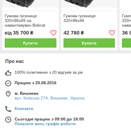
Гумова гусениця
Гумова гусениця
Гумо
320×86x49 на
320×86x46
320×
навантажувач Bobcat
нава
BOBCAT T180/H,BOBCAT
35 700
42 780
36 
від
₴
₴
T190/H,BOBCAT T550,
BOBCAT T590
Купити
Купити
Про нас
100% позитивних з 20 відгуків за рік
Працює з 25.08.2016
м. Вишневе
вул. Київська 27А, Вишневе, Україна
Контакти
Сьогодні працює з 09:00 до 18:00
Показати весь графік роботи