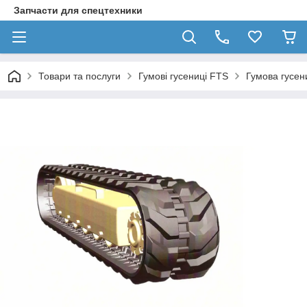
Запчасти для спецтехники
Товари та послуги
Гумові гусениці FTS
Гумова гусе