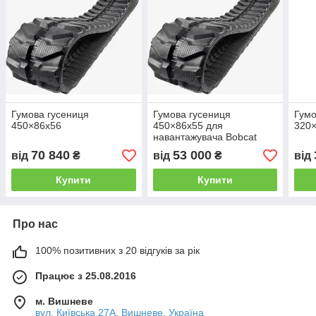
Гумова гусениця
Гумова гусениця
Гумо
450×86x56
450×86x55 для
320
навантажувача Bobcat
70 840
53 000
від
₴
від
₴
від
Купити
Купити
Про нас
100% позитивних з 20 відгуків за рік
Працює з 25.08.2016
м. Вишневе
вул. Київська 27А, Вишневе, Україна