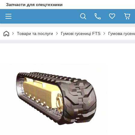
Запчасти для спецтехники
Товари та послуги
Гумові гусениці FTS
Гумова гусе