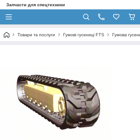
Запчасти для спецтехники
Товари та послуги
Гумові гусениці FTS
Гумова гусен