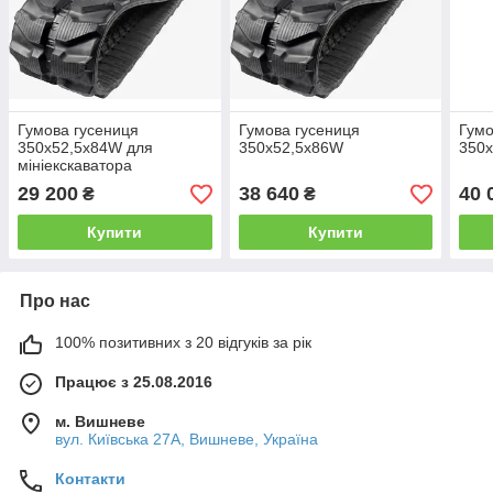
Гумова гусениця
Гумова гусениця
Гумо
350х52,5х84W для
350х52,5х86W
350
мініекскаватора
29 200
38 640
40 
₴
₴
Купити
Купити
Про нас
100% позитивних з 20 відгуків за рік
Працює з 25.08.2016
м. Вишневе
вул. Київська 27А, Вишневе, Україна
Контакти