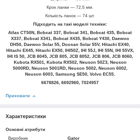
Крок ланки — 72,5 мм.
Кількість ланок — 74 шт.
Підходить на такі моделі техніки:
Atlas CT50N, Bobcat 337, Bobcat 341, Bobcat 435, Bobcat
X337, Bobcat X341, Bobcat X435, Bobcat Y430, Daewoo
DH50, Daewoo Solar 55, Doosan Solar 55V, Hitachi EX40,
Hitachi EX45, Hitachi EX50, IHI50Z, IHI 55J, IHI 55N, IHI 55VX,
IHI IS 50, JCB 8045, JCB 805, JCB 8052, JCB 806, JCB 8060,
Kubota RX501, Kubota RX502, Neuson 50Z3, Neuson
5000RD, Neuson 5001RD, Neuson 5002, Neuson 6002,
Neuson 6003, Samsung SE50, Volvo EC55.
6678826, 6692960, 7024957
Приховати
Характеристики
Основні атрибути
Виробник
Gator