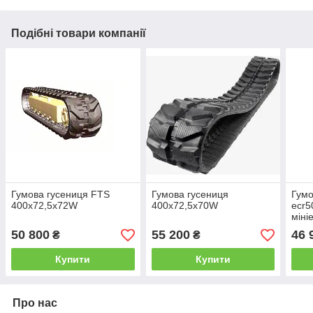
Подібні товари компанії
Гумова гусениця FTS
Гумова гусениця
Гумо
400х72,5х72W
400х72,5х70W
ecr5
міні
50 800
55 200
46 
₴
₴
Купити
Купити
Про нас