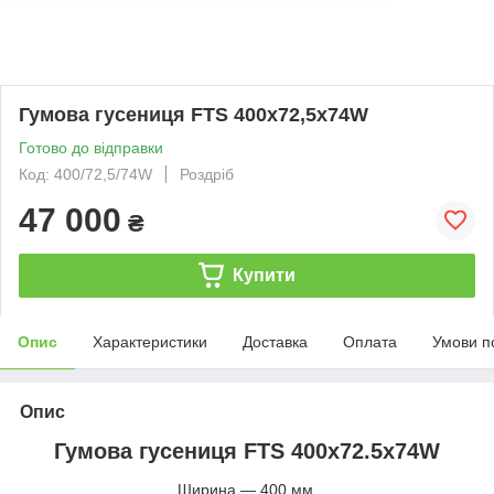
Гумова гусениця FTS 400х72,5х74W
Готово до відправки
Код: 400/72,5/74W
Роздріб
47 000
₴
Купити
Опис
Характеристики
Доставка
Оплата
Умови п
Опис
Гумова гусениця FTS 400х72.5х74W
Ширина — 400 мм.