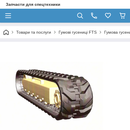
Запчасти для спецтехники
Товари та послуги
Гумові гусениці FTS
Гумова гусе