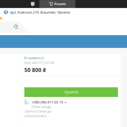
Кошик
вул. Київська 27А, Вишневе, Україна
В наявності
Код:
400/72,5/72W
50 800 ₴
Купити
+380 (96) 411-03-15
Олександр
Запчастини до
спецтехніки