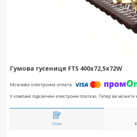
Гумова гусениця FTS 400х72,5х72W
У компанії підключені електронні платежі. Тепер ви можете
Опис
Х