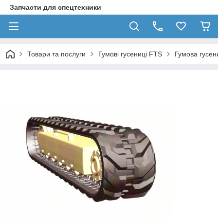
Запчасти для спецтехники
Товари та послуги
Гумові гусениці FTS
Гумова гусен