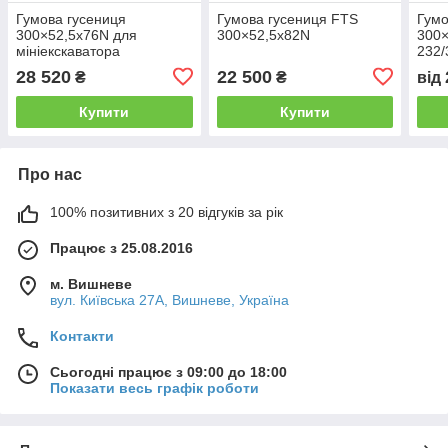
Гумова гусениця
Гумова гусениця FTS
Гумо
300×52,5x76N для
300×52,5x82N
300
мініекскаватора
232/
28 520
22 500
₴
₴
від
Купити
Купити
Про нас
100% позитивних з 20 відгуків за рік
Працює з 25.08.2016
м. Вишневе
вул. Київська 27А, Вишневе, Україна
Контакти
Сьогодні працює з 09:00 до 18:00
Показати весь графік роботи