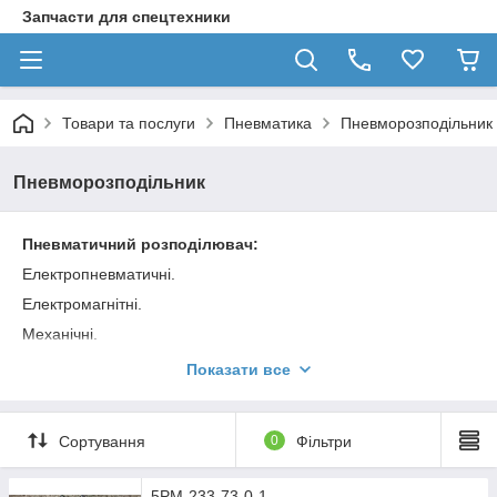
Запчасти для спецтехники
Товари та послуги
Пневматика
Пневморозподільник
Пневморозподільник
Пневматичний розподілювач:
Електропневматичні.
Електромагнітні.
Механічні.
Ми завжди готові відповісти на виниклі питання, і
Показати все
запропонуємо тільки кращі комплектуючі за розумною ціною.
Одні з найпопулярніших - розподільники з стикових
приєднанням. Якщо Ви шукайте розподільники з нарізним
Сортування
0
Фільтри
кріпленням, вони також є в асортименті нашого інтернет-
магазину.
5РМ-233-73-0-1