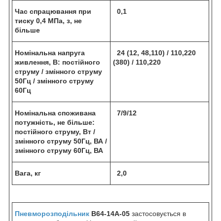
Час спрацювання при
0,1
тиску 0,4 МПа, з, не
більше
Номінальна напруга
24 (12, 48,110) / 110,220
живлення, В: постійного
(380) / 110,220
струму / змінного струму
50Гц / змінного струму
60Гц
Номінальна споживана
7/9/12
потужність, не більше:
постійного струму, Вт /
змінного струму 50Гц, ВА /
змінного струму 60Гц, ВА
Вага, кг
2,0
Пневморозподільник
В64-14А-05
застосовується в