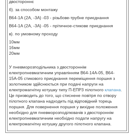
двостороннє
б). за способом монтажу
В64-1А (2А, -3А) -03 - різьбове-трубне приєднання
В64-1А (2А, -3А) -05 - прітичное-стикове приєднання
в). по умовному проходу
10мм
16мм
20мм
У пневморозподільника з двостороннім
електропневматичним управлінням В64-14А-05, В64-
15А-05 стикового приєднання переміщення поршня з
золотником здійснюється при подачі напруги на
електромагнітну котушку типу П-ЕПР3 пілотного
клапана
.
Це призводить до того, що стиснене повітря по отвору
пілотного клапана надходить під відповідний торець
поршня. Для повернення поршня у вихідне положення
необхідно для пневморозподілювачів з двостороннім
електропневматичним необхідно подати напругу на
електромагнітну котушку другого пілотного клапана.