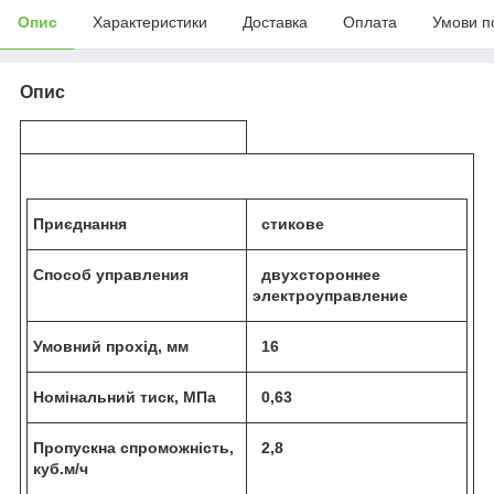
Опис
Характеристики
Доставка
Оплата
Умови п
Опис
Приєднання
стикове
Способ управления
двухстороннее
электроуправление
Умовний прохід, мм
16
Номінальний тиск, МПа
0,63
Пропускна спроможність,
2,8
куб.м/ч