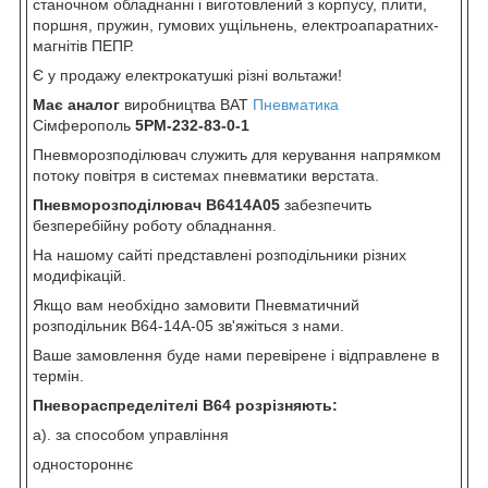
станочном обладнанні і виготовлений з корпусу, плити,
поршня, пружин, гумових ущільнень, електроапаратних-
магнітів ПЕПР.
Є у продажу електрокатушкі різні вольтажи!
Має аналог
виробництва ВАТ
Пневматика
Сімферополь
5РМ-232-83-0-1
Пневморозподілювач служить для керування напрямком
потоку повітря в системах пневматики верстата.
Пневморозподілювач В6414А05
забезпечить
безперебійну роботу обладнання.
На нашому сайті представлені розподільники різних
модифікацій.
Якщо вам необхідно замовити Пневматичний
розподільник В64-14А-05 зв'яжіться з нами.
Ваше замовлення буде нами перевірене і відправлене в
термін.
Пневораспределітелі В64 розрізняють:
а). за способом управління
одностороннє