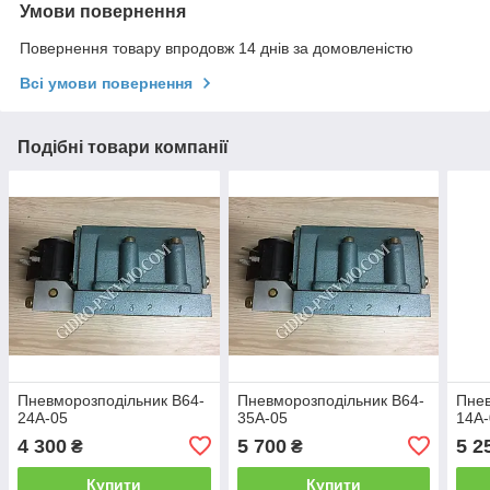
Умови повернення
Повернення товару впродовж 14 днів за домовленістю
Всі умови повернення
Подібні товари компанії
Пневморозподільник В64-
Пневморозподільник В64-
Пнев
24А-05
35А-05
14А-
4 300
5 700
5 2
₴
₴
Купити
Купити