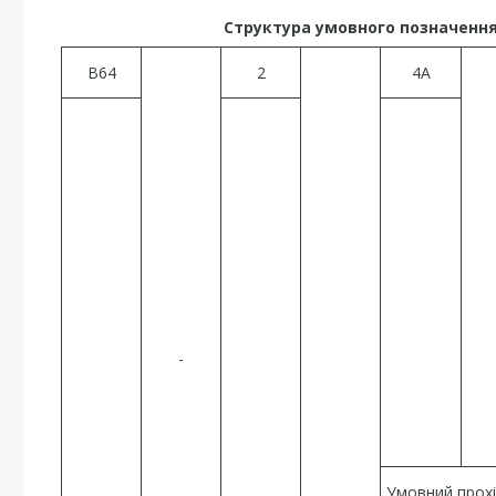
Структура умовного позначення 
В64
2
4А
-
Умовний прохід