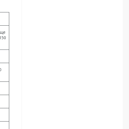
іще
150
0