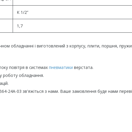
К 1/2”
1,7
чном обладнанні і виготовлений з корпусу, плити, поршня, пружи
оку повітря в системах
пневматики
верстата.
у роботу обладнання.
ацій.
4-24А-03 зв'яжіться з нами. Ваше замовлення буде нами переві