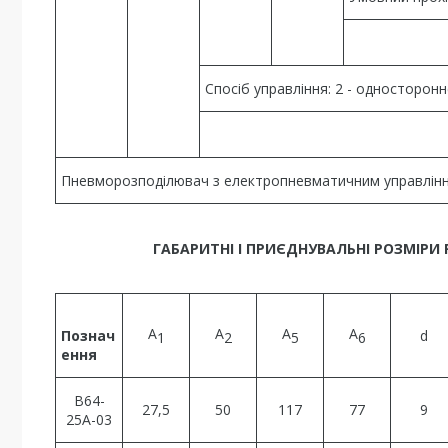
Спосіб управління: 2 - односторон
Пневморозподілювач з електропневматичним управлін
ГАБАРИТНІ І ПРИЄДНУВАЛЬНІ РОЗМІРИ Р
А
А
А
А
Познач
d
1
2
5
6
ення
В64-
27,5
50
117
77
9
25А-03