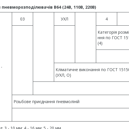
пневморозподілювачів В64 (24В, 110В, 220В)
03
УХЛ
4
Категорія розм
ння по ГОСТ 15
(4)
-
Кліматичне виконання по ГОСТ 1515
(УХЛ, О)
Різьбове приєднання пневмоліній
: 3 - 10 мм; 4 - 16 мм; 5 - 20 мм