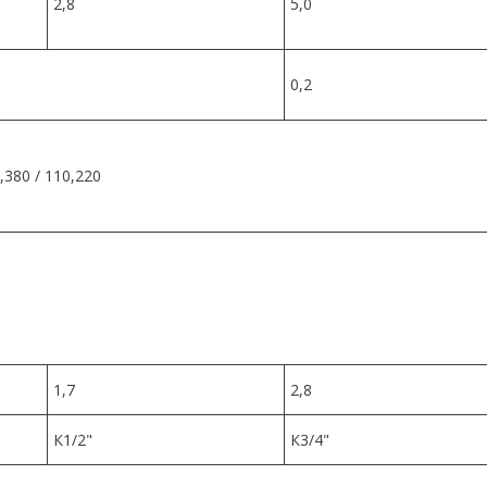
2,8
5,0
0,2
,380 / 110,220
1,7
2,8
К1/2"
К3/4"