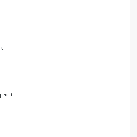
н,
рене і