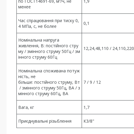
по ГОСТ14691-69, м³/ч, не
1,9
менее
Час спрацювання при тиску 0,
0,1
4 МПа, с, не более
Номінальна напруга
живлення, В: постійного стру
12,24,48,110 / 24,110,220
му / змінного струму 50Гц / зм
інного струму 60Гц
Номінальна споживана потуж
ність, не
більше: постійного струму, Вт
7 / 9 / 12
/ змінного струму 50Гц, ВА / з
мінного струму 60Гц, ВА
Вага, кг
1,7
Приєднувальні різьблення
К3/8"