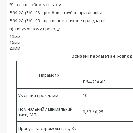
б). за способом монтажу
В64-2А (3А) -03 - різьбове-трубне приєднання
В64-2А (3А) -05 - прітичное-стикове приєднання
в). по умовному проходу
10мм
16мм
20мм
Основні параметри розподіль
Параметр
В64-23А-03
Умовний прохід, мм
10
Номінальний / мінімальний
0,63 / 0,25
тиск, МПа
Пропускна спроможність, Кv