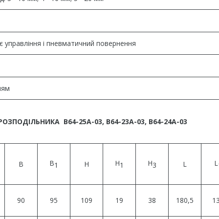
нє управління і пневматичний повернення
ням
ОЗПОДІЛЬНИКА В64-25А-03, В64-23А-03, В64-24А-03
В
H
H
L
В
H
L
1
1
3
90
95
109
19
38
180,5
1