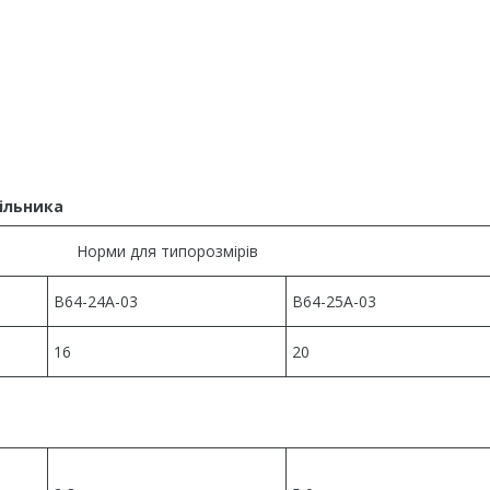
ника
Норми для типорозмірів
В64-24А-03
В64-25А-03
16
20