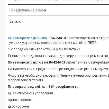
Приєднувальна різьба
Вага, кг
Пневморозподільник
В64-24А-03
застосовується в стано
гумових ущільнень, електроапаратних-магнітів ПЕПР.
Є у продажу електрокатушкі різні вольтажі!
Пневморозподілювач служить для керування напрямком пот
Пневморозподілювач В6424А03
забезпечить безперебійн
На нашому сайті представлені розподільники різних модифік
Якщо вам необхідно замовити Пневматичний розподільник В6
відправлене в термін.
Пневораспределітелі В64 розрізняють:
а). за способом управління
одностороннє
двостороннє