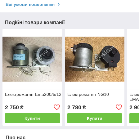
Всі умови повернення
Подібні товари компанії
Електромагніт Ema200/5/12
Електромагніт NG10
Елек
ЕМА7
2 750
2 780
2 9
₴
₴
Купити
Купити
Про нас