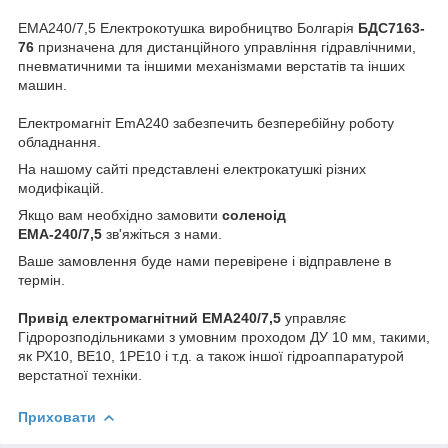
ЕМА240/7,5 Електрокотушка виробництво Болгарія
БДС7163-
76
призначена для дистанційного управління гідравлічними,
пневматичними та іншими механізмами верстатів та інших
машин.
Електромагніт EmA240 забезпечить безперебійну роботу
обладнання.
На нашому сайті представлені електрокатушкі різних
модифікацій.
Якщо вам необхідно замовити
соленоід
ЕМА-240/7,5
зв'яжіться з нами.
Ваше замовлення буде нами перевірене і відправлене в
термін.
Привід електромагнітний EMA240/7,5
управляє
Гідророзподільниками з умовним проходом ДУ 10 мм, такими,
як РХ10, ВЕ10, 1РЕ10 і т.д. а також іншої гідроаппаратурой
верстатної техніки.
Приховати