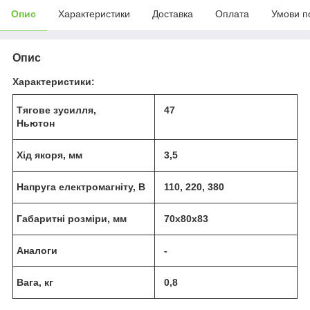
Опис
Характеристики
Доставка
Оплата
Умови п
Опис
Характеристики:
Тягове зусилля,
47
Ньютон
Хід якоря, мм
3,5
Напруга електромагніту, В
110, 220, 380
Габаритні розміри, мм
70х80х83
Аналоги
-
Вага, кг
0,8