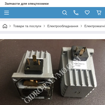
Запчасти для спецтехники
Товари та послуги
Електрообладнання
Електромагні