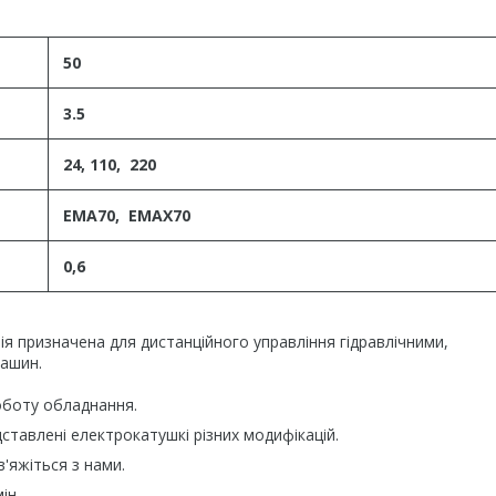
50
3.5
24, 110, 220
ЕМА70, ЕМАХ70
0,6
 призначена для дистанційного управління гідравлічними,
машин.
оботу обладнання.
ставлені електрокатушкі різних модифікацій.
в'яжіться з нами.
ін.