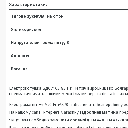
Характеристики:
Тягове зусилля, Ньютон
Хід якоря, мм
Напруга електромагніту, В
Аналоги
Вага, кг
Електрокотушка БДС7163-83 ПК Петріч виробництво Болгарія
пневматичними та іншими механізмами верстатів та інших 
Електромагніт EmA70 EmAX70 забезпечить безперебійну р
На нашому сайті інтернет-магазину
Гідропневматика
пред
Якщо вам необхідно замовити
соленоід
ЕмА-70
ЕмАХ-70
з
Ваше замовлення буде нами перевірене і відправлене в терм