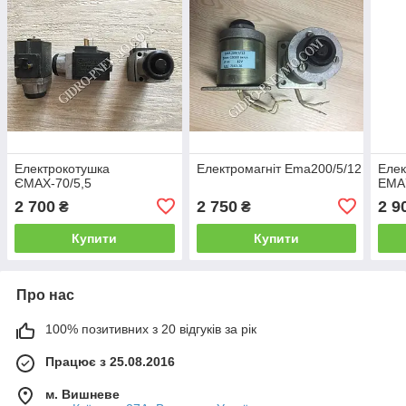
Електрокотушка
Електромагніт Ema200/5/12
Елек
ЄМАХ-70/5,5
ЕМА7
2 700
2 750
2 9
₴
₴
Купити
Купити
Про нас
100% позитивних з 20 відгуків за рік
Працює з 25.08.2016
м. Вишневе