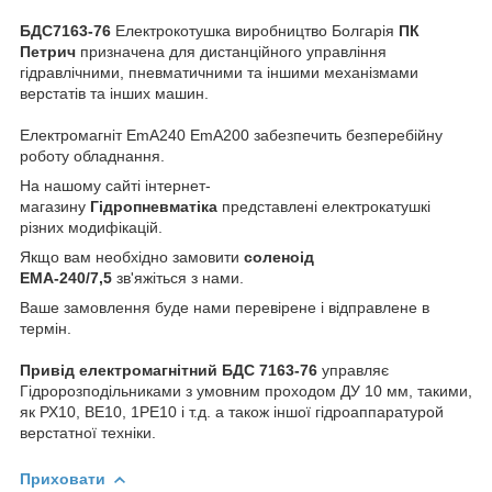
БДС7163-76
Електрокотушка виробництво Болгарія
ПК
Петрич
призначена для дистанційного управління
гідравлічними, пневматичними та іншими механізмами
верстатів та інших машин.
Електромагніт EmA240 EmA200 забезпечить безперебійну
роботу обладнання.
На нашому сайті інтернет-
магазину
Гідропневматіка
представлені електрокатушкі
різних модифікацій.
Якщо вам необхідно замовити
соленоід
ЕМА-240/7,5
зв'яжіться з нами.
Ваше замовлення буде нами перевірене і відправлене в
термін.
Привід електромагнітний
БДС 7163-76
управляє
Гідророзподільниками з умовним проходом ДУ 10 мм, такими,
як РХ10, ВЕ10, 1РЕ10 і т.д. а також іншої гідроаппаратурой
верстатної техніки.
Приховати