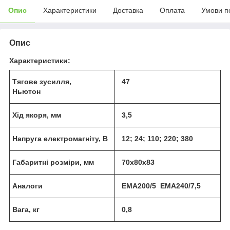
Опис
Характеристики
Доставка
Оплата
Умови п
Опис
Характеристики:
Тягове зусилля,
47
Ньютон
Хід якоря, мм
3,5
Напруга електромагніту, В
12; 24; 110; 220; 380
Габаритні розміри, мм
70х80х83
Аналоги
ЕМА200/5 ЕМА240/7,5
Вага, кг
0,8