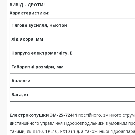
ВИВІД - ДРОТИ!
Характеристики:
Тягове зусилля, Ньютон
Хід якоря, мм
Напруга електромагніту, В
Г
абаритні розміри, мм
Аналоги
Вага, кг
Електрокотушки ЭМ-25
-72411
постійного, змінного струм
дистанційного управління Гідророзподільники з умовним п
такими, як ВЕ10, 1РЕ10, РХ10 і т.д. а також іншої гідроаппар