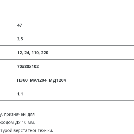
47
3,5
12, 24, 110; 220
70х80х102
ПЭ60 МА1204 МД1204
1,1
у, призначені для
роходом ДУ 10 мм,
атурой верстатної техніки.