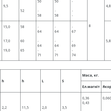
50
50
-
9,5
4,8
52
-
-
-
58
58
-
8
15,0
58
-
-
-
64
64
67
17,0
60
-
-
-
5,8
64
64
69
19,0
65
-
-
-
71
71
74
Маса, кг.
h
h
L
S
Ел.магніт
Яко
0,36
0,06
0,43
2,2
11,5
2,0
3,5