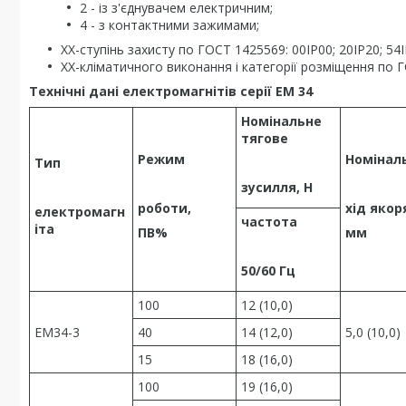
2 - із з'єднувачем електричним;
4 - з контактними зажимами;
ХХ-ступінь захисту по ГОСТ 1425569: 00IР00; 20IР20; 54I
ХХ-кліматичного виконання і категорії розміщення по Г
Технічні дані електромагнітів серії ЕМ 34
Номінальне
тягове
Режим
Номінал
Тип
зусилля, Н
роботи,
хід якор
електромагн
частота
іта
ПВ%
мм
50/60 Гц
100
12 (10,0)
ЕМ34-3
40
14 (12,0)
5,0 (10,0)
15
18 (16,0)
100
19 (16,0)