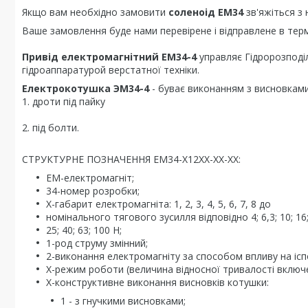
Якщо вам необхідно замовити
соленоід ЕМ
34
зв'яжіться з 
Ваше замовлення буде нами перевірене і відправлене в терм
Привід електромагнітний EM
34-4
управляє Гідророзподі
гідроаппаратурой верстатної техніки.
Електрокотушка ЭМ34-4
- буває виконанням з висновками
1. дроти під пайку
2. під болти.
СТРУКТУРНЕ ПОЗНАЧЕННЯ ЕМ34-Х12ХХ-ХХ-ХХ:
ЕМ-електромагніт;
34-номер розробки;
Х-габарит електромагніта: 1, 2, 3, 4, 5, 6, 7, 8 до
номінального тягового зусилля відповідно 4; 6,3; 10; 16
25; 40; 63; 100 Н;
1-род струму змінний;
2-виконання електромагніту за способом впливу на ісп
Х-режим роботи (величина відносної тривалості включ
Х-конструктивне виконання висновків котушки:
1 - з гнучкими висновками;