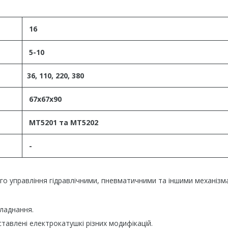
16
5-10
36, 110, 220, 380
67х67х90
МТ5201 та МТ5202
-
го управління гідравлічними, пневматичними та іншими механізм
ладнання.
тавлені електрокатушкі різних модифікацій.