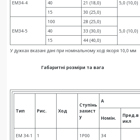
ЕМ34-4
40
21 (18,0)
5,0 (10,0)
15
30 (25,0)
100
28 (25,0)
ЕМ34-5
40
33 (30,0)
5,0 (10,0)
15
44 (40,0)
У дужках вказані дані при номінальному ході якоря 10,0 мм
Габаритні розміри та вага
А
Ступінь
Тип
Рис.
Ход
захист
Пред.в
у
Номін.
икл
ЕМ 34-1
1
1Р00
34