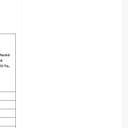
льна
а
ість,