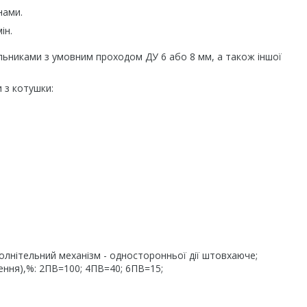
нами.
ін.
льниками з умовним проходом ДУ 6 або 8 мм, а також іншої
 з котушки:
;
олнітельний механізм - односторонньої дії штовхаюче;
ення),%: 2ПВ=100; 4ПВ=40; 6ПВ=15;