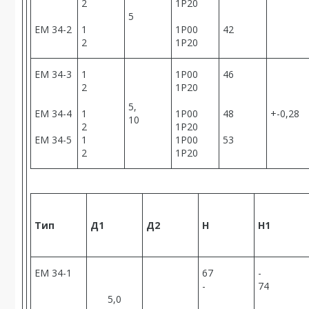
2
1Р20
5
ЕМ 34-2
1
1Р00
42
2
1Р20
ЕМ 34-3
1
1Р00
46
2
1Р20
5,
ЕМ 34-4
1
1Р00
48
+-0,28
10
2
1Р20
ЕМ 34-5
1
1Р00
53
2
1Р20
Тип
Д1
Д2
Н
Н1
ЕМ 34-1
67
-
-
74
5,0