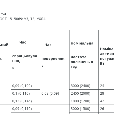
Р54;
ОСТ 1515069: У3, Т3, УХЛ4.
Час
Номінальна
ьний
Час
Номіна
активн
спрацьовува
частота
я,
повернення,
потужн
ння,
включень в
Вт
с
год
с
0,09 (0,100)
3000 (2400)
24
0,1 (0,110)
0,08 (0,09)
2400 (2000)
28
0,13 (0,145)
1800 (1200)
42
0,09 (0,110)
3000 (1500)
26