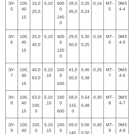
ЭУ-
100,
16,0
5,10
600
28,0
0,26
0,14
МТ-
ЭМ3
5
40
0
5
4-4
25,0
45,0
0,24
15
240
0
ЭУ-
100,
25,0
5,10
400
29,0
0,30
0,16
МТ-
ЭМ3
6
40
0
6
4-5
40,0
50,0
0,25
15
120
0
ЭУ-
100,
40,0
5,10
240
41,0
0,46
0,25
МТ-
ЭМ3
7
40
,15
0
7
4-6
63,0
50,0
0,38
15
600
ЭУ-
100,
63,0
5,10
240
58,0
0,54
0,30
МТ-
ЭМ3
8
40
,15
0
8
4-7
100,
115,
0,48
15
0
600
0
ЭУ-
100,
100,
5,10
240
69,0
0,56
0,40
МТ-
ЭМ3
9
40
0
,15
0
9
4-8
140,
0,50