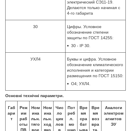
электрический СЭ11-19.
Делаются только начиная с
4-го габарита
30
Цифры. Условное
обозначение степени
защиты по ГОСТ 14255:
30 - IP 30.
УХЛ4
Буквы и цифра. Условное
обозначение климатического
исполнения и категории
размещения по ГОСТ 15150:
О4; УХЛ4.
Основні технічні параметри.
Габ
Реж
Ном
Ном
Чис
Пот
Вре
Вре
Аналоги
ари
им
ина
ина
ло
реб
мя
мя
электром
т
раб
льн.
льн.
цик
л.
сра
воз
агнитов
оты
тяго
ход
лов
мо
бат
вра
ЭУ
ПВ
вое
яко
в
щно
ыва
та,