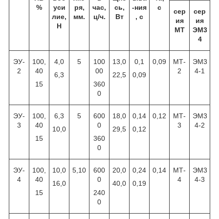
%
уси
ря,
час,
сь,
-ния
с
сер
сер
лие,
мм.
ц/ч.
Вт
, с
ия
ия
Н
МТ
ЭМ3
4
ЭУ-
100,
4,0
5
100
13,0
0,1
0,09
МТ-
ЭМ3
2
40
00
2
4-1
6,3
22,5
0,09
15
360
0
ЭУ-
100,
6,3
5
600
18,0
0,14
0,12
МТ-
ЭМ3
3
40
0
3
4-2
10,0
29,5
0,12
15
360
0
ЭУ-
100,
10,0
5,10
600
20,0
0,24
0,14
МТ-
ЭМ3
4
40
0
4
4-3
16,0
40,0
0,19
15
240
0