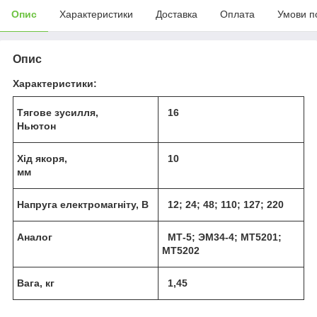
Опис
Характеристики
Доставка
Оплата
Умови п
Опис
Характеристики:
Тягове зусилля,
16
Ньютон
Хід якоря,
10
мм
Напруга електромагніту, В
12; 24; 48; 110; 127; 220
Аналог
МТ-5; ЭМ34-4; МТ5201;
МТ5202
Вага, кг
1,45