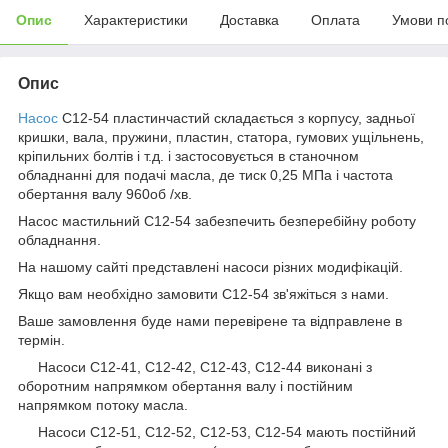
Опис
Характеристики
Доставка
Оплата
Умови п
Опис
Насос
С12-54 пластинчастий складається з корпусу, задньої
кришки, вала, пружини, пластин, статора, гумових ущільнень,
кріпильних болтів і т.д. і застосовується в станочном
обладнанні для подачі масла, де тиск 0,25 МПа і частота
обертання валу 960об /хв.
Насос мастильний С12-54 забезпечить безперебійну роботу
обладнання.
На нашому сайті представлені насоси різних модифікацій.
Якщо вам необхідно замовити С12-54 зв'яжіться з нами.
Ваше замовлення буде нами перевірене та відправлене в
термін.
Насоси С12-41, С12-42, С12-43, С12-44 виконані з
оборотним напрямком обертання валу і постійним
напрямком потоку масла.
Насоси С12-51, С12-52, С12-53, С12-54 мають постійний