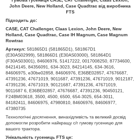
John Deere, New Holland, Case Quadtrac від виробника
FTS
Підходить до:
CASE, CAT Challenger, Claas Lexion, John Deere, New
Holland, Case Quadtrac, Case IH Magnum, Case Magnum
Rowtrac
Артикул:
581865D1 (581865D1), 581867D1
(E30AS02999), 581866D1 (E30AS03000), 581864D1
(F30AS03001), 84606976, 51417222, 0017008250, 87734600,
84214145, 84356091, 634-3023, 84214145, 634-3616,
84606975, e30be02858, 84606976, E36BE02857, 47676687,
47391236, 47671019, 9011687, 47391236, 47671019, 9012187,
47391236, 47671019, 90121687, 47391236, 47671019,
9011687 6, E36BE02857, 47676687, 47391236, 90450121,
F24BM03618, 3500, 4500, 6500, 654-3025, 654-3011,
84182411, 84606975, 47980810, 84606976, 84606977,
47380735
Технологічні досягнення, винахідливість та великий досвід
допомогли розробити найкращу с/г гумову гусеницю для
вашого трактора.
Унікальність гусениць FTS це: