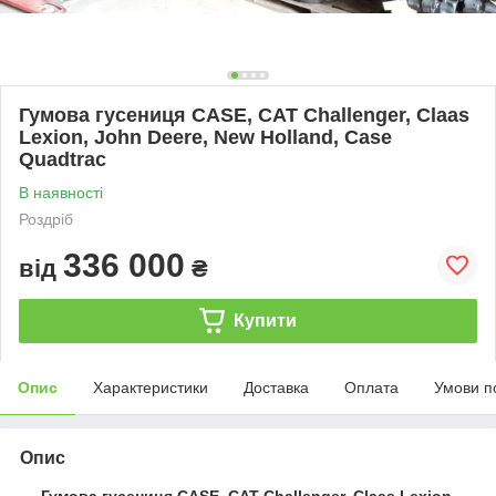
Гумова гусениця CASE, CAT Challenger, Claas
Lexion, John Deere, New Holland, Case
Quadtrac
В наявності
Роздріб
336 000
від
₴
Купити
Опис
Характеристики
Доставка
Оплата
Умови п
Опис
Гумова гусениця CASE, CAT Challenger, Claas Lexion,