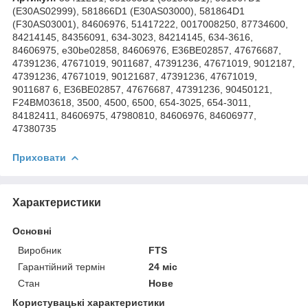
(E30AS02999), 581866D1 (E30AS03000), 581864D1
(F30AS03001), 84606976, 51417222, 0017008250, 87734600,
84214145, 84356091, 634-3023, 84214145, 634-3616,
84606975, e30be02858, 84606976, E36BE02857, 47676687,
47391236, 47671019, 9011687, 47391236, 47671019, 9012187,
47391236, 47671019, 90121687, 47391236, 47671019,
9011687 6, E36BE02857, 47676687, 47391236, 90450121,
F24BM03618, 3500, 4500, 6500, 654-3025, 654-3011,
84182411, 84606975, 47980810, 84606976, 84606977,
47380735
Приховати
Характеристики
Основні
Виробник
FTS
Гарантійний термін
24 міс
Стан
Нове
Користувацькi характеристики