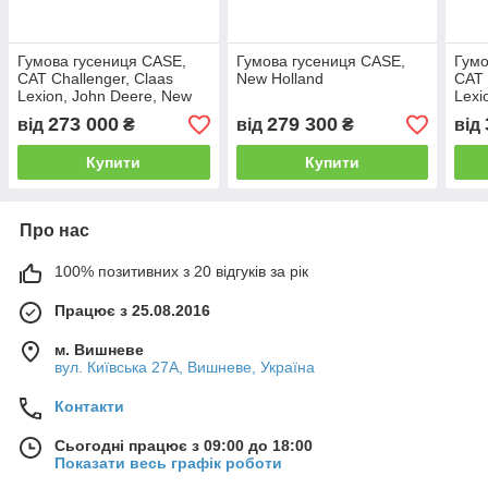
Гумова гусениця CASE,
Гумова гусениця CASE,
Гумо
CAT Challenger, Claas
New Holland
CAT 
Lexion, John Deere, New
Lexi
Holland, Case Quadtrac
Holl
273 000
279 300
від
₴
від
₴
від
Купити
Купити
Про нас
100% позитивних з 20 відгуків за рік
Працює з 25.08.2016
м. Вишневе
вул. Київська 27А, Вишневе, Україна
Контакти
Сьогодні працює з 09:00 до 18:00
Показати весь графік роботи