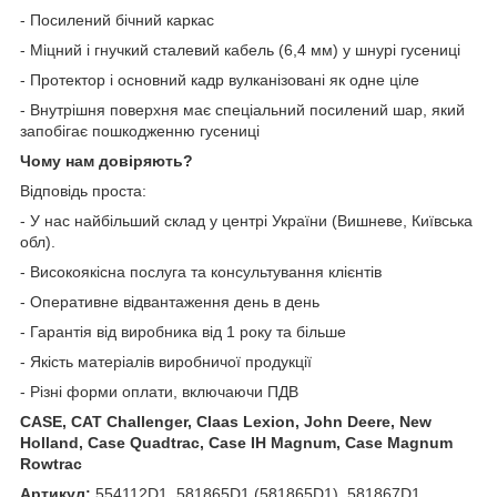
- Посилений бічний каркас
- Міцний і гнучкий сталевий кабель (6,4 мм) у шнурі гусениці
- Протектор і основний кадр вулканізовані як одне ціле
- Внутрішня поверхня має спеціальний посилений шар, який
запобігає пошкодженню гусениці
Чому нам довіряють?
Відповідь проста:
- У нас найбільший склад у центрі України (Вишневе, Київська
обл).
- Високоякісна послуга та консультування клієнтів
- Оперативне відвантаження день в день
- Гарантія від виробника від 1 року та більше
- Якість матеріалів виробничої продукції
- Різні форми оплати, включаючи ПДВ
CASE, CAT Challenger, Claas Lexion, John Deere, New
Holland, Case Quadtrac, Case IH Magnum, Case Magnum
Rowtrac
Артикул:
554112D1, 581865D1 (581865D1), 581867D1