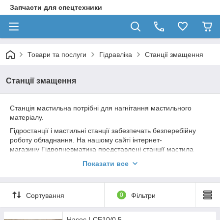
Запчасти для спецтехники
Товари та послуги
Гідравліка
Станції змащення
Станції змащення
Станція мастильна потрібні для нагнітання мастильного
матеріалу.
Гідростанції і мастильні станції забезпечать безперебійну
роботу обладнання. На нашому сайті інтернет-
магазину Гідропневматика представлені станції мастила
різних модифікацій. Якщо вам
Показати все
необхідно зробити замовлення, зв'яжіться з нами. Ваше
замовлення буде нами перевірене і відправлене в термін.
В нас в наявності тільки нові ОРИГІНАЛИ, але БУДЬТЕ
Сортування
0
Фільтри
УВАЖНІ при покупці, є дуже багато китайських та
інших ПІДРОБОК!
Насос І-СЕ10/0,5