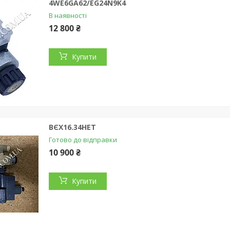
4WE6GA62/EG24N9K4
В наявності
12 800 ₴
Купити
ВЄХ16.34НЕТ
Готово до відправки
10 900 ₴
Купити