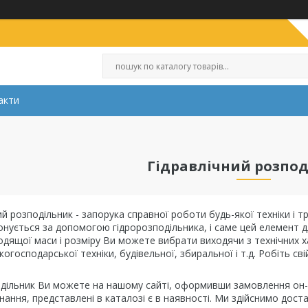
акти
Гідравлічний розпо
ний розподільник - запорука справної роботи будь-якої техніки і 
онується за допомогою гідророзподільника, і саме цей елемент дл
одящої маси і розміру Ви можете вибрати виходячи з технічних х
когосподарської техніки, будівельної, збиральної і т.д. Робіть св
одільник Ви можете на нашому сайті, оформивши замовлення он-л
нання, представлені в каталозі є в наявності. Ми здійснимо доста