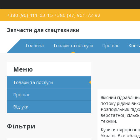
+380 (96) 411-03-15
+380 (97) 961-72-92
Запчасти для спецтехники
Головна
Товари та послуги
Про нас
Конт
Товари та послуги
Про нас
Якісний гідравліч
потоку рідини вик
Відгуки
Розподільник підх
верстатної, сільсь
техніки.
Фільтри
Купити гідророзп
Україні. Все облад