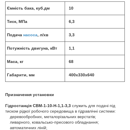
Ємність бака, куб.дм
10
Тиск, МПа
6,3
Подача
насоса
, л/хв
3,3
Потужність двигуна, кВт
1,1
Маса, кг
68
Габарити, мм
400х330х640
Призначення установки
Гідростанція СВМ-1-10-Н-1,1-3,3
служить для подачі під
тиском рідкої робочого середовища в гідравлічні системи:
деревообробних, металорізальних верстатів;
ливарного, ковальсько-пресового обладнання;
автоматичних ліній;