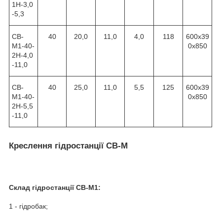
1Н-3,0
-5,3
СВ-
40
20,0
11,0
4,0
118
600х39
М1-40-
0х850
2Н-4,0
-11,0
СВ-
40
25,0
11,0
5,5
125
600х39
М1-40-
0х850
2Н-5,5
-11,0
Креслення гідростанції СВ-М
Склад гідростанції СВ-М1:
1 - гідробак;