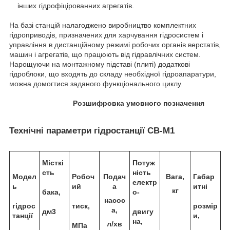
інших гідрофіцірованних агрегатів.
На базі станцій налагоджено виробництво комплектних
гідроприводів, призначених для харчування гідросистем і
управління в дистанційному режимі робочих органів верстатів,
машин і агрегатів, що працюють від гідравлічних систем.
Нарощуючи на монтажному підставі (плиті) додаткові
гідроблоки, що входять до складу необхідної гідроапаратури,
можна домогтися заданого функціонального циклу.
Розшифровка умовного позначення
Технічні параметри гідростанції СВ-М1
Місткі
Потуж
сть
ність
Модел
Робоч
Подач
Вага,
Габар
електр
ь
ий
а
итні
кг
бака,
о-
насос
гідрос
тиск,
розмір
а,
дм3
двигу
танції
и,
на,
л/хв
МПа