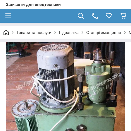
Запчасти для спецтехники
Товари та послуги
Гідравліка
Станції змащення
М