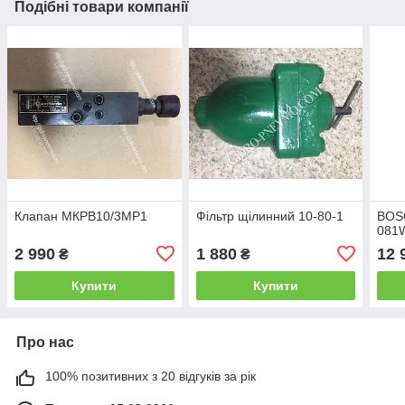
Подібні товари компанії
Клапан МКРВ10/3МР1
Фільтр щілинний 10-80-1
BOS
081
2 990
1 880
12 
₴
₴
Купити
Купити
Про нас
100% позитивних з 20 відгуків за рік