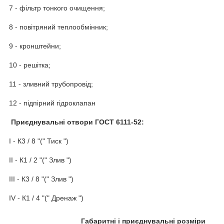
7 - фільтр тонкого очищення;
8 - повітряний теплообмінник;
9 - кронштейни;
10 - решітка;
11 - зливний трубопровід;
12 - підпірний гідроклапан
Приєднувальні отвори ГОСТ 6111-52:
I - К3 / 8 "(" Тиск ")
II - К1 / 2 "(" Злив ")
III - К3 / 8 "(" Злив ")
IV - К1 / 4 "(" Дренаж ")
Габаритні і приєднувальні розміри