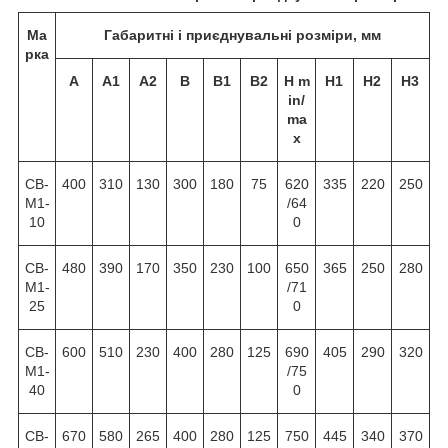
Ма
Габаритні і приєднувальні розміри, мм
рка
А
A1
A2
В
B1
B2
Н
m
H1
H2
H3
in/
ma
x
СВ-
400
310
130
300
180
75
620
335
220
250
М1-
/64
10
0
СВ-
480
390
170
350
230
100
650
365
250
280
М1-
/71
25
0
СВ-
600
510
230
400
280
125
690
405
290
320
М1-
/75
40
0
СВ-
670
580
265
400
280
125
750
445
340
370