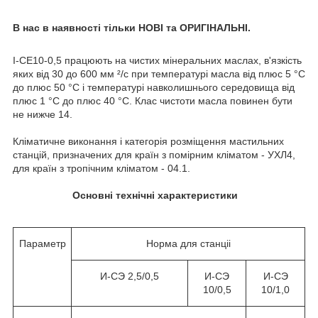
В нас в наявності тільки
НОВІ та ОРИГІНАЛЬНІ.
І-СЕ10-0,5 працюють на чистих мінеральних маслах, в'язкість
яких від 30 до 600 мм ²/с при температурі масла від плюс 5 °С
до плюс 50 °С і температурі навколишнього середовища від
плюс 1 °С до плюс 40 °С. Клас чистоти масла повинен бути
не нижче 14.
Кліматичне виконання і категорія розміщення мастильних
станцій, призначених для країн з помірним кліматом - УХЛ4,
для країн з тропічним кліматом - 04.1.
Основні технічні характеристики
Параметр
Норма для станціі
И-СЭ 2,5/0,5
И-СЭ
И-СЭ
10/0,5
10/1,0