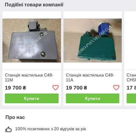
Подібні товари компанії
Станція мастильна С48-
Станція мастильна С48-
Стан
11М
11А
СН5
19 700
19 700
17 
₴
₴
Купити
Купити
Про нас
100% позитивних з 20 відгуків за рік