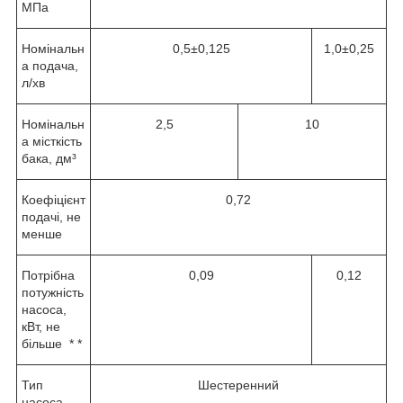
МПа
Номінальн
0,5±0,125
1,0±0,25
а подача,
л/хв
Номінальн
2,5
10
а місткість
бака, дм³
Коефіцієнт
0,72
подачі, не
менше
Потрібна
0,09
0,12
потужність
насоса,
кВт, не
більше * *
Тип
Шестеренний
насоса