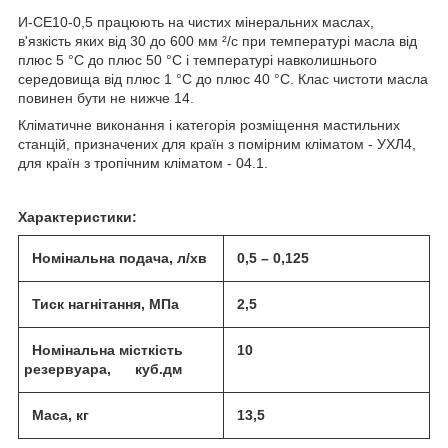
И-СЕ10-0,5 працюють на чистих мінеральних маслах,
в'язкість яких від 30 до 600 мм ²/с при температурі масла від
плюс 5 °С до плюс 50 °С і температурі навколишнього
середовища від плюс 1 °С до плюс 40 °С. Клас чистоти масла
повинен бути не нижче 14.
Кліматичне виконання і категорія розміщення мастильних
станцій, призначених для країн з помірним кліматом - УХЛ4,
для країн з тропічним кліматом - 04.1.
Характеристики:
Номінальна подача, л/хв
0,5 – 0,125
Тиск нагнітання, МПа
2,5
Номінальна місткість
10
резервуара, куб.дм
Маса, кг
13,5