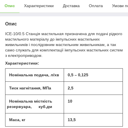
Опис
Характеристики
Доставка
Оплата
Умови п
Опис
ІСЕ-10/0.5 Станція мастильная призначена для подачі рідкого
мастильного матеріалу до імпульсних мастильних
живильників і послідовним мастильним живильникам, а так
само служать для комплектації імпульсних мастильних систем
з електроприводом.
Характеристики:
Номінальна подача, л/хв
0,5 – 0,125
Тиск нагнітання, МПа
2,5
Номінальна місткість
10
резервуара, куб.дм
Маса, кг
13,5