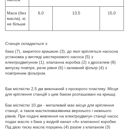
Маса (без
6,0
13,5
15,0
масла), кг,
не більше
Станція складається з:
бака (7), закритого кришкою (3), до якої кріпляться насосна
установка у вигляді шестерневого насоса (5) з
електродвигуном (1), клапанна коробка (2) з дроселем (8)
випуску повітря, реле рівня (6) і заливний фільтр (4) з
повітряним фільтром.
Бак місткістю 2,5 дм виконаний з прозорого пластику. Місця
для кріплення станцій з цим баком розташовані на кришці.
Бак місткістю 10 дм - металевий має місця для кріплення
станції, а також мастиловказівника верхнього і нижнього
рівнів. При подачі живлення на електродвигун станції насос
подає масло з бака у вхідній канал «А» клапанної коробки.
Під дією тиску масла поршень (4) разом з клапаном (3)