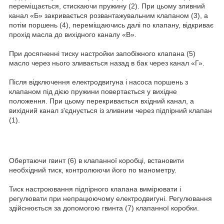
переміщається, стискаючи пружину (2). При цьому зливний
канал «Б» закривається розвантажувальним клапаном (3), а
потім поршень (4), переміщаючись далі по клапану, відкриває
прохід масла до вихідного каналу «В».
При досягненні тиску настройки запобіжного клапана (5)
масло через нього зливається назад в бак через канал «Г».
Після відключення електродвигуна і насоса поршень з
клапаном під дією пружини повертається у вихідне
положення. При цьому перекривається вхідний канал, а
вихідний канал з'єднується із зливним через підпірний клапан
(1).
Обертаючи гвинт (6) в клапанної коробці, встановити
необхідний тиск, контролюючи його по манометру.
Тиск настроювання підпірного клапана вимірювати і
регулювати при непрацюючому електродвигуні. Регулювання
здійснюється за допомогою гвинта (7) клапанної коробки.