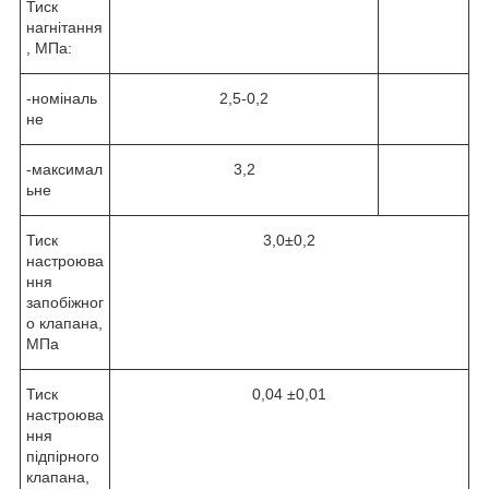
Тиск
нагнітання
, МПа:
-номіналь
2,5-0,2
не
-максимал
3,2
ьне
Тиск
3,0±0,2
настроюва
ння
запобіжног
о клапана,
МПа
Тиск
0,04 ±0,01
настроюва
ння
підпірного
клапана,