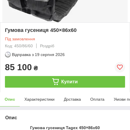
Гумова гусениця 450×86x60
Під замовлення
Код: 450/86/60
Роздріб
Відправка з
19 серпня 2026
85 100
₴
Купити
Опис
Характеристики
Доставка
Оплата
Умови п
Опис
Гумова гусениця Tagex 450×86x60