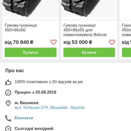
Гумова гусениця
Гумова гусениця
Гумо
450×86x56
450×86x55 для
450х
навантажувача Bobcat
нава
70 840
53 000
від
₴
від
₴
від
Купити
Купити
Про нас
100% позитивних з 20 відгуків за рік
Працює з 25.08.2016
м. Вишневе
вул. Київська 27А, Вишневе, Україна
Контакти
Сьогодні вихідний