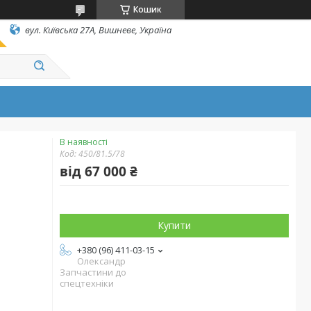
Кошик
вул. Київська 27А, Вишневе, Україна
В наявності
Код:
450/81.5/78
від
67 000 ₴
Купити
+380 (96) 411-03-15
Олександр
Запчастини до
спецтехніки