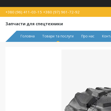
+380 (96) 411-03-15
+380 (97) 961-72-92
Запчасти для спецтехники
Головна
Товари та послуги
Про нас
Конт