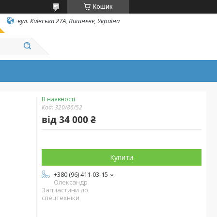
Кошик
вул. Київська 27А, Вишневе, Україна
В наявності
Код:
320/86/52
від
34 000 ₴
Купити
+380 (96) 411-03-15
Олександр
Запчастини до
спецтехніки