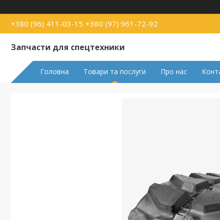
+380 (96) 411-03-15
+380 (97) 961-72-92
Запчасти для спецтехники
Головна
Товари та послуги
Про нас
Конт