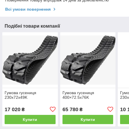
Повернення товару впродовж 14 днів за домовленістю
Всі умови повернення
Подібні товари компанії
Гумова гусениця
Гумова гусениця
Гумо
230x72x49K
400×72.5x76K
230
17 020
65 780
10 
₴
₴
Купити
Купити