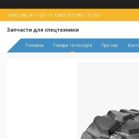
+380 (96) 411-03-15
+380 (97) 961-72-92
Запчасти для спецтехники
Головна
Товари та послуги
Про нас
Конт