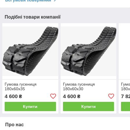
Всі умови повернення
Подібні товари компанії
Гумова гусениця
Гумова гусениця
Гумо
180x60x35
180x60x30
180
4 600
4 600
7 8
₴
₴
Купити
Купити
Про нас