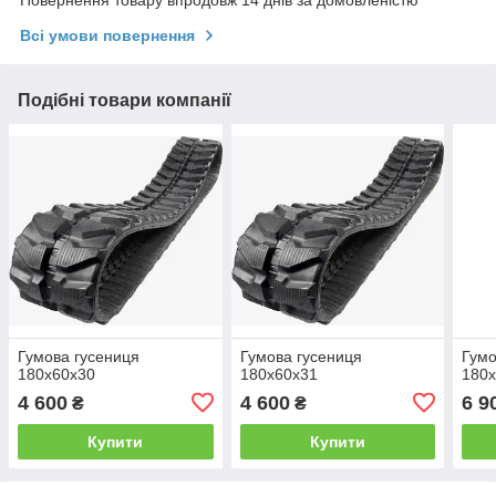
Повернення товару впродовж 14 днів за домовленістю
Всі умови повернення
Подібні товари компанії
Гумова гусениця
Гумова гусениця
Гумо
180x60x30
180x60x31
180
4 600
4 600
6 9
₴
₴
Купити
Купити