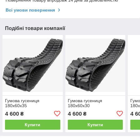
Повернення товару впродовж 14 днів за домовленістю
Всі умови повернення
Подібні товари компанії
Гумова гусениця
Гумова гусениця
Гумо
180x60x35
180x60x30
180
4 600
4 600
4 6
₴
₴
Купити
Купити