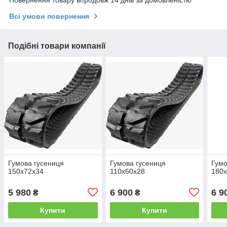
Повернення товару впродовж 14 днів за домовленістю
Всі умови повернення
Подібні товари компанії
Гумова гусениця
Гумова гусениця
Гумо
150x72x34
110x60x28
180
5 980
6 900
6 9
₴
₴
Купити
Купити