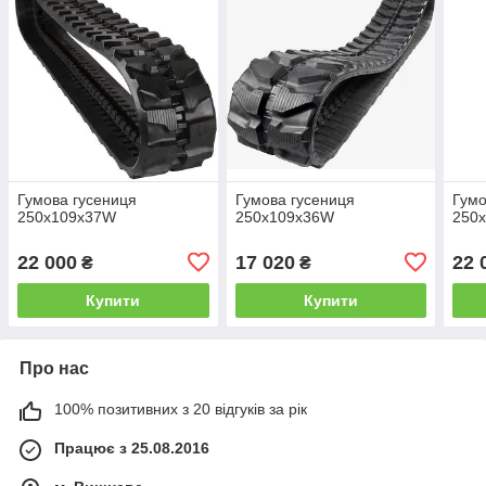
Гумова гусениця
Гумова гусениця
Гумо
250х109х37W
250x109x36W
250
22 000
17 020
22 
₴
₴
Купити
Купити
Про нас
100% позитивних з 20 відгуків за рік
Працює з 25.08.2016