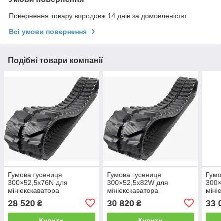
Повернення товару впродовж 14 днів за домовленістю
Всі умови повернення
Подібні товари компанії
Гумова гусениця
Гумова гусениця
Гумо
300×52,5x76N для
300×52,5x82W для
300×
мініекскаватора
мініекскаватора
міні
28 520
30 820
33 
₴
₴
Купити
Купити