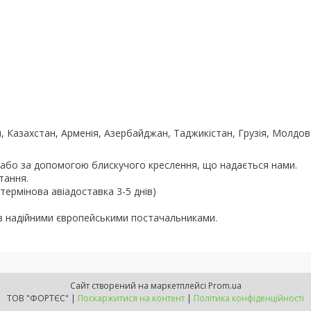
н, Казахстан, Арменія, Азербайджан, Таджикістан, Грузія, Молдов
и або за допомогою блискучого креслення, що надається нами.
тання.
термінова авіадоставка 3-5 днів)
 з надійними європейськими постачальниками.
Сайт створений на маркетплейсі
Prom.ua
ТОВ "ФОРТЄС" |
Поскаржитися на контент
|
Політика конфіденційності