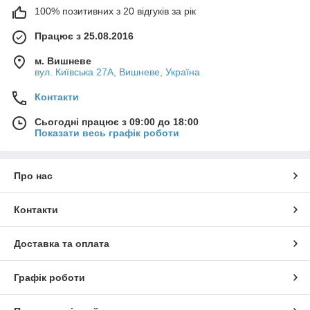
100% позитивних з 20 відгуків за рік
Працює з 25.08.2016
м. Вишневе
вул. Київська 27А, Вишневе, Україна
Контакти
Сьогодні працює з 09:00 до 18:00
Показати весь графік роботи
Про нас
Контакти
Доставка та оплата
Графік роботи