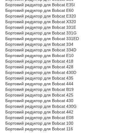
Бортовий редуктор для Bobcat E35I
Бортовий редуктор для Bobcat E60
Бортовий редуктор для Bobcat E320
Бортовий редуктор для Bobcat X320
Бортовий редуктор для Bobcat 331E
Бортовий редуктор для Bobcat 331G
Бортовий редуктор для Bobcat 331ED
Бортовий редуктор для Bobcat 334
Бортовий редуктор для Bobcat 334D
Бортовий редуктор для Bobcat E10
Бортовий редуктор для Bobcat 418
Бортовий редуктор для Bobcat 428
Бортовий редуктор для Bobcat 430D
Бортовий редуктор для Bobcat 435
Бортовий редуктор для Bobcat 444
Бортовий редуктор для Bobcat B19
Бортовий редуктор для Bobcat 425
Бортовий редуктор для Bobcat 430
Бортовий редуктор для Bobcat 430G
Бортовий редуктор для Bobcat 442
Бортовий редуктор для Bobcat E08
Бортовий редуктор для Bobcat 100
Бортовий редуктор для Bobcat 116