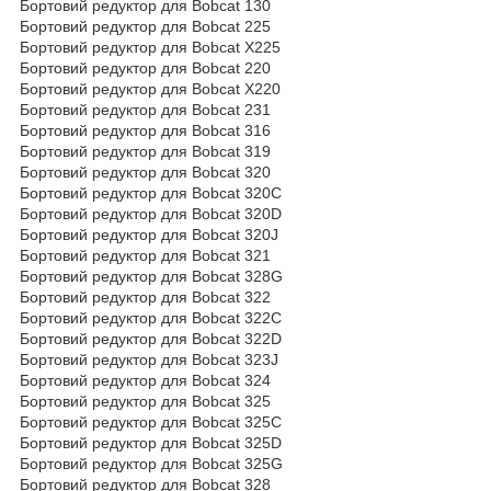
Бортовий редуктор для Bobcat 130
Бортовий редуктор для Bobcat 225
Бортовий редуктор для Bobcat X225
Бортовий редуктор для Bobcat 220
Бортовий редуктор для Bobcat X220
Бортовий редуктор для Bobcat 231
Бортовий редуктор для Bobcat 316
Бортовий редуктор для Bobcat 319
Бортовий редуктор для Bobcat 320
Бортовий редуктор для Bobcat 320C
Бортовий редуктор для Bobcat 320D
Бортовий редуктор для Bobcat 320J
Бортовий редуктор для Bobcat 321
Бортовий редуктор для Bobcat 328G
Бортовий редуктор для Bobcat 322
Бортовий редуктор для Bobcat 322C
Бортовий редуктор для Bobcat 322D
Бортовий редуктор для Bobcat 323J
Бортовий редуктор для Bobcat 324
Бортовий редуктор для Bobcat 325
Бортовий редуктор для Bobcat 325C
Бортовий редуктор для Bobcat 325D
Бортовий редуктор для Bobcat 325G
Бортовий редуктор для Bobcat 328