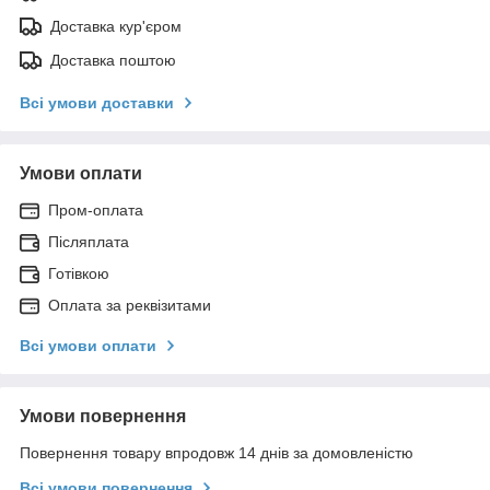
Доставка кур'єром
Доставка поштою
Всі умови доставки
Умови оплати
Пром-оплата
Післяплата
Готівкою
Оплата за реквізитами
Всі умови оплати
Умови повернення
Повернення товару впродовж 14 днів за домовленістю
Всі умови повернення