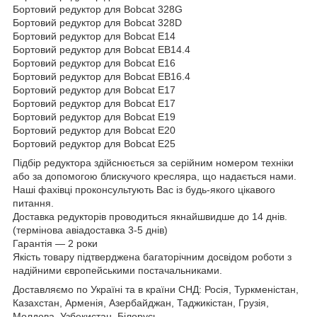
Бортовий редуктор для Bobcat 328G
Бортовий редуктор для Bobcat 328D
Бортовий редуктор для Bobcat E14
Бортовий редуктор для Bobcat EB14.4
Бортовий редуктор для Bobcat E16
Бортовий редуктор для Bobcat EB16.4
Бортовий редуктор для Bobcat E17
Бортовий редуктор для Bobcat E17
Бортовий редуктор для Bobcat E19
Бортовий редуктор для Bobcat E20
Бортовий редуктор для Bobcat E25
Підбір редуктора здійснюється за серійним номером техніки
або за допомогою блискучого кресляра, що надається нами.
Наші фахівці проконсультують Вас із будь-якого цікавого
питання.
Доставка редукторів проводиться якнайшвидше до 14 днів.
(термінова авіадоставка 3-5 днів)
Гарантія — 2 роки
Якість товару підтверджена багаторічним досвідом роботи з
надійними європейськими постачальниками.
Доставляємо по Україні та в країни СНД: Росія, Туркменістан,
Казахстан, Арменія, Азербайджан, Таджикістан, Грузія,
Молдова, Узбекистан, Білорусь.