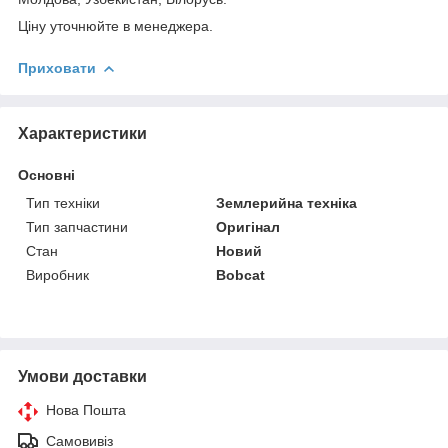
Ціну уточнюйте в менеджера.
Приховати
Характеристики
Основні
Тип техніки
Землерийна техніка
Тип запчастини
Оригінал
Стан
Новий
Виробник
Bobcat
Умови доставки
Нова Пошта
Самовивіз