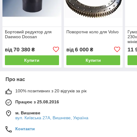
Бортовий редуктор для
Поворотне коло для Volvo
Гумо
Daewoo Doosan
230x
міні
70 380
6 000
11 
від
₴
від
₴
Купити
Купити
Про нас
100% позитивних з 20 відгуків за рік
Працює з 25.08.2016
м. Вишневе
вул. Київська 27А, Вишневе, Україна
Контакти