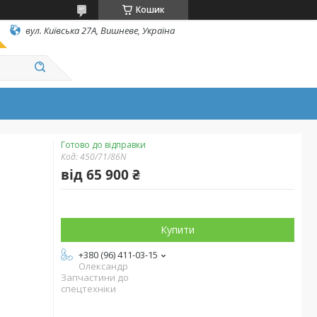
Кошик
вул. Київська 27А, Вишневе, Україна
Готово до відправки
Код:
450/71/86N
від
65 900 ₴
Купити
+380 (96) 411-03-15
Олександр
Запчастини до
спецтехніки