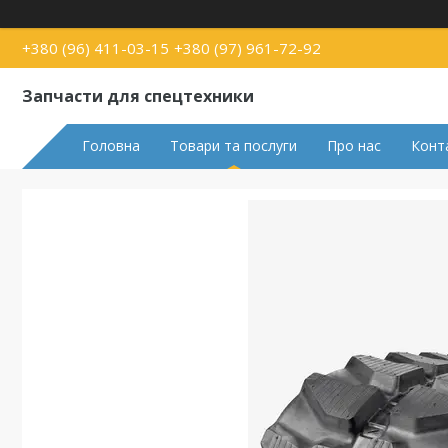
+380 (96) 411-03-15
+380 (97) 961-72-92
Запчасти для спецтехники
Головна
Товари та послуги
Про нас
Конт