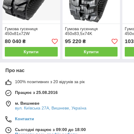
Гумова гусениця
Гумова гусениця
Гумо
450х81x72W
450х83,5x74K
450х
80 040
95 220
103
₴
₴
Купити
Купити
Про нас
100% позитивних з 20 відгуків за рік
Працює з 25.08.2016
м. Вишневе
вул. Київська 27А, Вишневе, Україна
Контакти
Сьогодні працює з 09:00 до 18:00