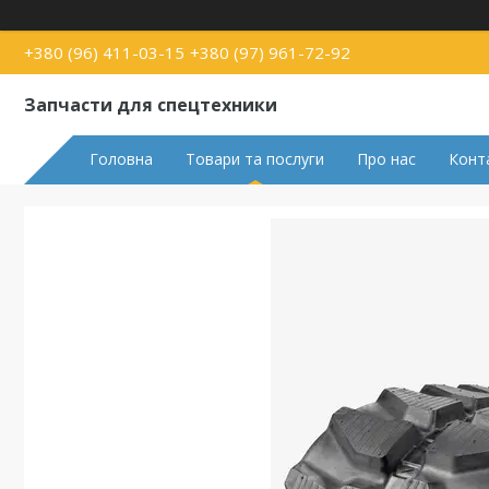
+380 (96) 411-03-15
+380 (97) 961-72-92
Запчасти для спецтехники
Головна
Товари та послуги
Про нас
Конт