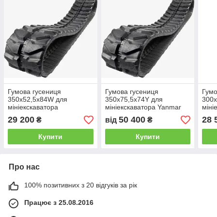
Гумова гусениця
Гумова гусениця
Гумо
350х52,5х84W для
350х75,5х74Y для
300х
мініекскаватора
мініекскаватора Yanmar
міні
29 200
50 400
28 
₴
від
₴
Купити
Купити
Про нас
100% позитивних з 20 відгуків за рік
Працює з 25.08.2016