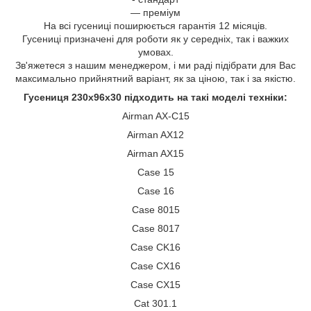
— преміум
На всі гусениці поширюється гарантія 12 місяців.
Гусениці призначені для роботи як у середніх, так і важких
умовах.
Зв'яжетеся з нашим менеджером, і ми раді підібрати для Вас
максимально прийнятний варіант, як за ціною, так і за якістю.
Гусениця 230х96х30 підходить на такі моделі техніки:
Airman AX-С15
Airman AX12
Airman AX15
Case 15
Case 16
Case 8015
Case 8017
Case CK16
Case CX16
Case CX15
Cat 301.1