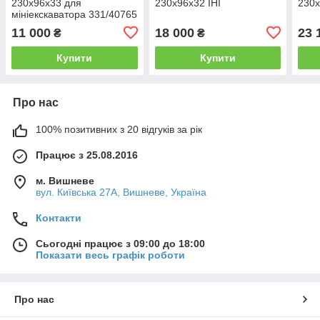
230х96х33 для
230х96х32 IHI
230х
мініекскаватора 331/40765
231/35100 332/H9902
11 000
18 000
23 
₴
₴
332/H9847
Купити
Купити
Про нас
100% позитивних з 20 відгуків за рік
Працює з 25.08.2016
м. Вишневе
вул. Київська 27А, Вишневе, Україна
Контакти
Сьогодні працює з 09:00 до 18:00
Показати весь графік роботи
Про нас